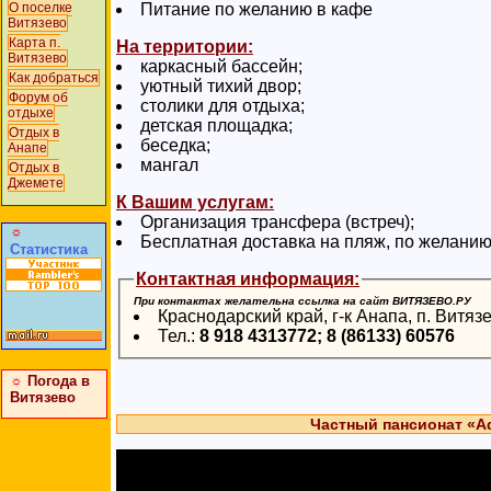
Питание по желанию в кафе
О поселке
Витязево
Карта п.
На территории:
Витязево
каркасный бассейн;
Как добраться
уютный тихий двор;
Форум об
столики для отдыха;
отдыхе
детская площадка;
Отдых в
беседка;
Анапе
мангал
Отдых в
Джемете
К Вашим услугам:
Организация трансфера (встреч);
☼
Бесплатная доставка на пляж, по желанию
Статистика
Контактная информация:
При контактах желательна ссылка на сайт ВИТЯЗЕВО.РУ
Краснодарский край, г-к Анапа, п. Витяз
Тел.:
8 918 4313772; 8 (86133) 60576
☼
Погода в
Витязево
Частный пансионат «А