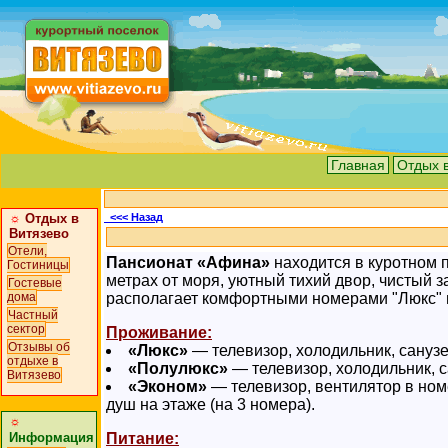
Главная
Отдых 
☼
Отдых в
<<< Назад
Витязево
Отели,
Пансионат «Афина»
находится в куротном 
Гостиницы
метрах от моря, уютный тихий двор, чистый 
Гостевые
располагает комфортными номерами "Люкс" 
дома
Частный
сектор
Проживание:
Отзывы об
«Люкс»
— телевизор, холодильник, санузе
отдыхе в
«Полулюкс»
— телевизор, холодильник, с
Витязево
«Эконом»
— телевизор, вентилятор в ном
душ на этаже (на 3 номера).
☼
Питание:
Информация