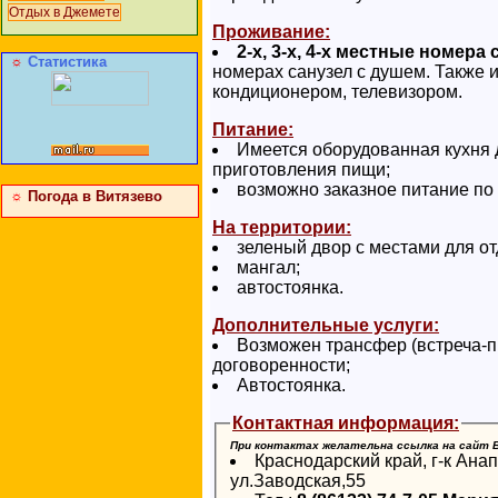
Отдых в Джемете
Проживание:
2-х, 3-х, 4-х местные номера
☼
Статистика
номерах санузел с душем. Также 
кондиционером, телевизором.
Питание:
Имеется оборудованная кухня 
приготовления пищи;
возможно заказное питание по
☼
Погода в Витязево
На территории:
зеленый двор с местами для от
мангал;
автостоянка.
Дополнительные услуги:
Возможен трансфер (встреча-п
договоренности;
Автостоянка.
Контактная информация:
При контактах желательна ссылка на сайт
Краснодарский край, г-к Анап
ул.Заводская,55