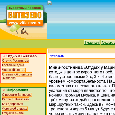
Главная
Отдых 
☼
Отдых в Витязево
<<< Назад
Отели, Гостиницы
Гостевые дома
Мини-гостиница «Отдых у Мари
Частный сектор
котедж в центре курортного посёл
Отзывы об отдыхе в
благоустроенными 2-х, 3-х, 4-х 
Витязево
уровнем комфортабельности. Наш 
километрах от песчаного пляжа. 
☼
Информация
удаления от моря является то, чт
ночная, громкая музыка, а цена н
О поселке Витязево
трёх минутах ходьбы расположена
Карта п. Витязево
маршрутных такси. Здесь вы може
Как добраться
транспорт и через 5 минут будете
Форум об отдыхе
через десять минут на пляже в по
Отдых в Анапе